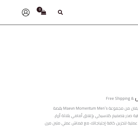
نطاق
السعر:
من
& Free Shipping
لاب كوت طبي رجالي من ماركة ميفان من مجموعة Maevn Momentum Men’s بقصة
طول مناسب 30 إنش. طية صدر بتصميم كلاسيكي بإغلاق أمامي بثلاثة أزرار.
خلال
 عملية لتخزين كافة إحتياجاتك مع فماش عملي متين مرن