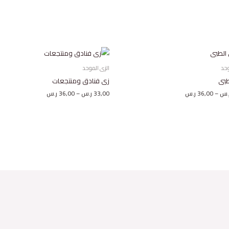
نطاق
نطاق
السعر:
السعر:
من
من
وحد
الزى الموحد
طبى
زى فنادق ومنتجعات
خلال
خلال
.س
–
36,00
ر.س
33,00
ر.س
–
36,00
ر.س