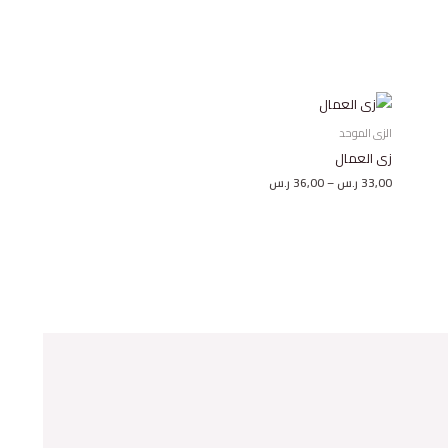
نطاق
السعر:
من
الزى الموحد
زى العمال
خلال
33,00
ر.س
–
36,00
ر.س