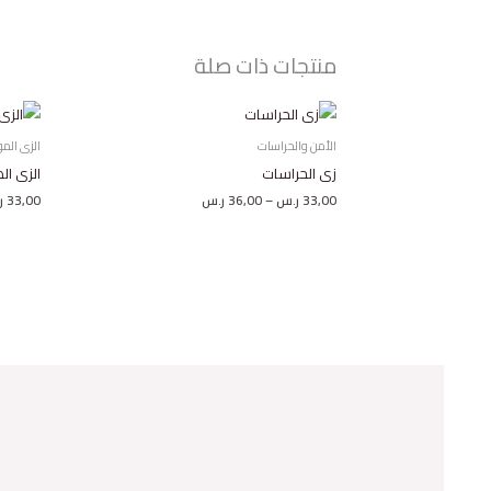
منتجات ذات صلة
نطاق
السعر:
من
الأمن والحراسات
الزى الم
زى الحراسات
الزى ال
خلال
33,00
ر.س
–
36,00
ر.س
33,00
ر