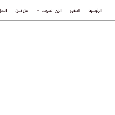
خطي
لى
الرئيسية
المتجر
الزى الموحد
من نحن
اتصل 
لمحتوى
كمية
زى
الطيران