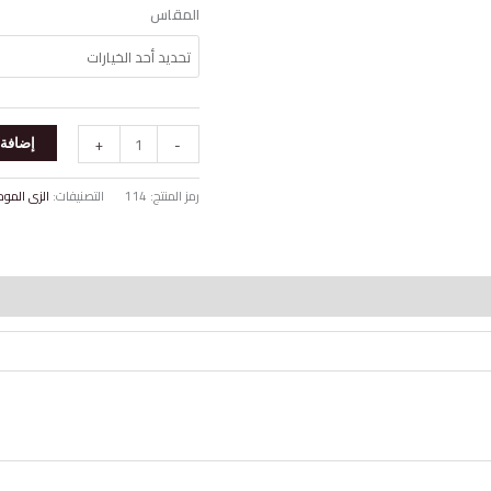
المقاس
+
-
إضافة 
رمز المنتج:
114
التصنيفات:
الزى الموح